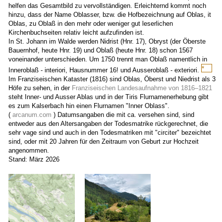
helfen das Gesamtbild zu vervollständigen. Erleichternd kommt noch
hinzu, dass der Name Oblasser, bzw. die Hofbezeichnung auf Oblas, it
Oblas, zu Oblaß in den mehr oder weniger gut leserlichen
Kirchenbuchseiten relativ leicht aufzufinden ist.
In St. Johann im Walde werden Nidrist (Hnr. 17), Obryst (der Öberste
Bauernhof, heute Hnr. 19) und Oblaß (heute Hnr. 18) schon 1567
voneinander unterschieden. Um 1750 trennt man Oblaß namentlich in
*
Inneroblaß - interiori, Hausnummer 16! und Ausseroblaß - exteriori.
Wahrsc
Im Franziseischen Kataster (1816) sind Oblas, Öberst und Niedrist als 3
und
Höfe zu sehen, in der
Franziseischen Landesaufnahme von 1816–1821
laut
steht Inner- und Ausser Ablas und in der Tiris Flurnamenerhebung gibt
Georg
es zum Kalserbach hin einen Flurnamen "Inner Oblass".
Berger,
(
arcanum.com
) Datumsangaben die mit ca. versehen sind, sind
dem
entweder aus den Altersangaben der Todesmatrike rückgerechnet, die
Unterb
sehr vage sind und auch in den Todesmatriken mit "circiter" bezeichtet
in
sind, oder mit 20 Jahren für den Zeitraum von Geburt zur Hochzeit
Huben
angenommen.
gab
Stand: März 2026
noch
einen
andere
Hof
an
der
Stelle