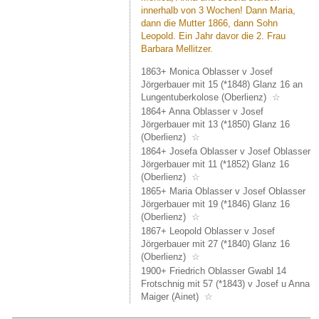
18
innerhalb von 3 Wochen! Dann Maria,
und
dann die Mutter 1866, dann Sohn
19
Leopold. Ein Jahr davor die 2. Frau
bzw.
Barbara Mellitzer.
den
Berg
1863+ Monica Oblasser v Josef
gänzlic
Jörgerbauer mit 15 (*1848) Glanz 16 an
Lungentuberkolose (Oberlienz)
☆
1864+ Anna Oblasser v Josef
Jörgerbauer mit 13 (*1850) Glanz 16
(Oberlienz)
☆
1864+ Josefa Oblasser v Josef Oblasser
Jörgerbauer mit 11 (*1852) Glanz 16
(Oberlienz)
☆
1865+ Maria Oblasser v Josef Oblasser
Jörgerbauer mit 19 (*1846) Glanz 16
(Oberlienz)
☆
1867+ Leopold Oblasser v Josef
Jörgerbauer mit 27 (*1840) Glanz 16
(Oberlienz)
☆
1900+ Friedrich Oblasser Gwabl 14
Frotschnig mit 57 (*1843) v Josef u Anna
Maiger (Ainet)
☆