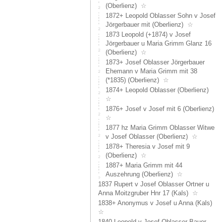
Evtl.
(Oberlienz)
☆
ist
1872+ Leopold Oblasser Sohn v Josef
dies
Jörgerbauer mit (Oberlienz)
☆
"Inner
1873 Leopold (+1874) v Josef
Oblas"
Jörgerbauer u Maria Grimm Glanz 16
Nach
(Oberlienz)
☆
dem
1873+ Josef Oblasser Jörgerbauer
Konkur
Ehemann v Maria Grimm mit 38
von
(*1835) (Oberlienz)
☆
Lauren
Oblass
1874+ Leopold Oblasser (Oberlienz)
(1821
☆
Konkur
1876+ Josef v Josef mit 6 (Oberlienz)
des
☆
Lorenz
1877 hz Maria Grimm Oblasser Witwe
Oblass
v Josef Oblasser (Oberlienz)
☆
überni
1878+ Theresia v Josef mit 9
dann
(Oberlienz)
☆
die
1887+ Maria Grimm mit 44
Linie
Auszehrung (Oberlienz)
☆
Ambro
1837 Rupert v Josef Oblasser Ortner u
-
Anna Moitzgruber Hnr 17 (Kals)
☆
Philip
1838+ Anonymus v Josef u Anna (Kals)
den
☆
Hof.
1840 Leopold v Josef Oblasser Bauer