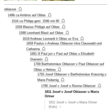
rechts
⌂
vom
oblasser
heutig
⌂
1496 ca Ambros auf Oblas
Stause
⌂
1516 ca Philipp gest. 1596 mit 80
Haus
⌂
Nr
1559 Blasius Philippi auf Oblas
16
⌂
1588 Leonhard Blasii auf Oblas
wird
⌂
1619 Andreas Leonardi it Oblas ux Eva
bei
1659 Paulus v Andreas Oblasser intra Clauswald und
(1805
⌂
Cathar
Catharina
v
1681 ill Paul jun v Paul auf Oblas u Elisabeth
Lorenz
⌂
Stainerin
Oblass
1709 Bartholomäus Oblasser v Paul Oblasser auf
Inner
⌂
Oblas u Helena
Oblaß
1755 Josef Oblasser v Bartholomäus Krassnig u
u
⌂
Notbur
Maria Pedarnig
Hnr
⌂
1785 Josef v Josef u Rosina Oblasser
16
1811 Josef v Josef Oblasser u Maria
)
Ortner
erstma
im
1811 Josef v Josef u Maria Ortner
Zusam
(Kals)
☆
erwähn