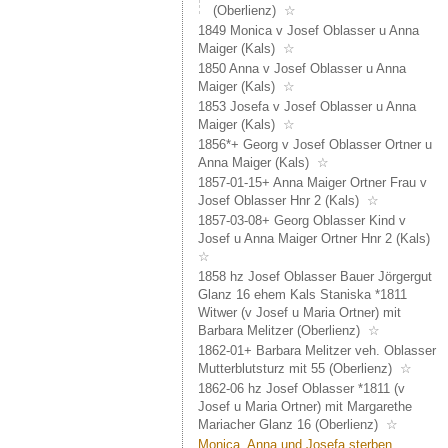
19
(Oberlienz)
☆
u
1849 Monica v Josef Oblasser u Anna
20)
Maiger (Kals)
☆
Sohn
1850 Anna v Josef Oblasser u Anna
des
Maiger (Kals)
☆
Nicolai
1853 Josefa v Josef Oblasser u Anna
Matter
Maiger (Kals)
☆
auf
1856*+ Georg v Josef Oblasser Ortner u
Nidrist.
Anna Maiger (Kals)
☆
Er
1857-01-15+ Anna Maiger Ortner Frau v
ist
Josef Oblasser Hnr 2 (Kals)
☆
Bauer
1857-03-08+ Georg Oblasser Kind v
auf
Josef u Anna Maiger Ortner Hnr 2 (Kals)
3
☆
Hausn
Nach
1858 hz Josef Oblasser Bauer Jörgergut
desse
Glanz 16 ehem Kals Staniska *1811
Tod
Witwer (v Josef u Maria Ortner) mit
überni
Barbara Melitzer (Oberlienz)
☆
die
1862-01+ Barbara Melitzer veh. Oblasser
Linie
Mutterblutsturz mit 55 (Oberlienz)
☆
Philip
1862-06 hz Josef Oblasser *1811 (v
dann
Josef u Maria Ortner) mit Margarethe
die
Mariacher Glanz 16 (Oberlienz)
☆
Häuser
Monica, Anna und Josefa sterben