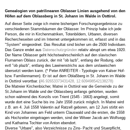
Genealogien von patrilinearen Oblasser Linien ausgehend von den
Höfen auf dem Oblassberg in St. Johann im Walde in Osttirol.
Auf dieser Seite zeige ich meine bisherigen Forschungsergebnisse zu
verschiedenen Stammbäumen der Oblasser. Im Prinzip habe ich jede
Person, die mir in Kirchenmatriken, Totenbildern, Urbaren, diversen
Rechercheseiten und im Internet untergekommen ist, erfasst und in das
"System" eingeordnet. Das Resultat sind bisher um die 2500 Individuen.
Das Ganze endet aus
Datenschutzgründen
relativ abrupt um etwa 1920.
Der Name Oblasser geht höchstwahrscheinlich auf den slavischen
Flurnamen Oblass zurück, der mit "ob lazb", entlang der Rodung, oder
evtl "ob plazb", entlang des Lawinenstrichs aus dem urslawischen
übersetzt werden kann. (* Peter ANREITER - Typologie von Kalser Hof-
bzw. Familiennamen). Er ist auf dem Oblaßberg in St. Johann im Walde
in Osttirol verortbar. (
46.92653373431428, 12.609498542138278)
Die Matreier Kirchenbücher, Matrei in Osttirol war die Gemeinde zu der
St.Johann im Walde und der Oblassberg anfangs gehörten, wurden
schon während des Konzils von Trient (1545 - 1663) angelegt, somit
wurde dort eine Suche bis ins Jahr 1558 zurück möglich. In Matrei wird
z.B. am 4. Juli 1558 Valentin auf Ratzell geboren, am 12 Juni stirbt ein
Kind von Johannes am Feld unterm Clauswald und die ersten, die 1558
als Hochzeiter eingetragen werden, sind der Witwer Jacob am Wolfsegg
und Katharina Tochter von Anton ebendort.
Diverse "Urbare", also Verzeichnisse zu Zins- Pacht und Stuerpflicht,