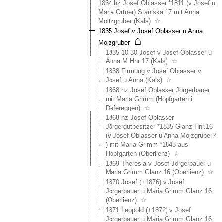
1834 hz Josef Oblasser *1811 (v Josef u
Auf
Maria Ortner) Staniska 17 mit Anna
einem
Moitzgruber (Kals)
☆
Luftbil
1835 Josef v Josef Oblasser u Anna
aus
⌂
Mojzgruber
den
1835-10-30 Josef v Josef Oblasser u
70er
Anna M Hnr 17 (Kals)
☆
Jahren
und
1838 Firmung v Josef Oblasser v
dem
Josef u Anna (Kals)
☆
Franzi
1868 hz Josef Oblasser Jörgerbauer
Katast
mit Maria Grimm (Hopfgarten i.
ist
Defereggen)
☆
neben
1868 hz Josef Oblasser
dem
Jörgergutbesitzer *1835 Glanz Hnr.16
See
(v Josef Oblasser u Anna Mojzgruber?
ein
) mit Maria Grimm *1843 aus
weiter
Hopfgarten (Oberlienz)
☆
Gebäu
1869 Theresia v Josef Jörgerbauer u
zu
Maria Grimm Glanz 16 (Oberlienz)
☆
sehen,
1870 Josef (+1876) v Josef
das
Jörgerbauer u Maria Grimm Glanz 16
mittler
(Oberlienz)
☆
abgetr
1871 Leopold (+1872) v Josef
wurde.
Jörgerbauer u Maria Grimm Glanz 16