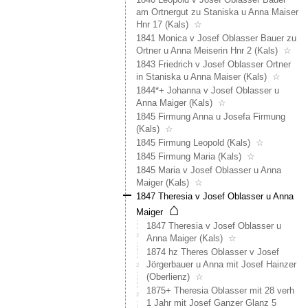
(1850+
am Ortnergut zu Staniska u Anna Maiser
Josef
Hnr 17 (Kals)
☆
Oblass
1841 Monica v Josef Oblasser Bauer zu
Bauer
Ortner u Anna Meiserin Hnr 2 (Kals)
☆
Witwer
stirbt
1843 Friedrich v Josef Oblasser Ortner
auf
in Staniska u Anna Maiser (Kals)
☆
Hnr.
1844*+ Johanna v Josef Oblasser u
16.
Anna Maiger (Kals)
☆
Sehr
1845 Firmung Anna u Josefa Firmung
interes
(Kals)
☆
ist
1845 Firmung Leopold (Kals)
☆
in
1845 Firmung Maria (Kals)
☆
dem
1845 Maria v Josef Oblasser u Anna
Zusam
Maiger (Kals)
☆
auch
1847 Theresia v Josef Oblasser u Anna
(1850+
⌂
Maiger
Johan
Matter
1847 Theresia v Josef Oblasser u
Bauer
Anna Maiger (Kals)
☆
am
1874 hz Theres Oblasser v Josef
Oberst
Jörgerbauer u Anna mit Josef Hainzer
Gut
(Oberlienz)
☆
Hnr
1875+ Theresia Oblasser mit 28 verh
18,
1 Jahr mit Josef Ganzer Glanz 5