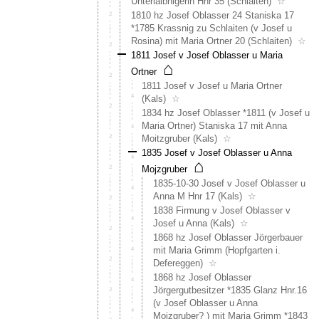
Unterlaibnigerin Hnr 35 (Schlaiten)
☆
1810 hz Josef Oblasser 24 Staniska 17
*1785 Krassnig zu Schlaiten (v Josef u
Rosina) mit Maria Ortner 20 (Schlaiten)
☆
1811 Josef v Josef Oblasser u Maria
⌂
Ortner
1811 Josef v Josef u Maria Ortner
(Kals)
☆
1834 hz Josef Oblasser *1811 (v Josef u
Maria Ortner) Staniska 17 mit Anna
Moitzgruber (Kals)
☆
1835 Josef v Josef Oblasser u Anna
⌂
Mojzgruber
1835-10-30 Josef v Josef Oblasser u
Anna M Hnr 17 (Kals)
☆
1838 Firmung v Josef Oblasser v
Josef u Anna (Kals)
☆
1868 hz Josef Oblasser Jörgerbauer
mit Maria Grimm (Hopfgarten i.
Defereggen)
☆
1868 hz Josef Oblasser
Jörgergutbesitzer *1835 Glanz Hnr.16
(v Josef Oblasser u Anna
Mojzgruber? ) mit Maria Grimm *1843