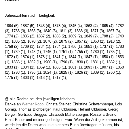
Jahreszahlen nach Häufigkeit:
1864 (5), 1887 (5), 1843 (4), 1873 (4), 1845 (4), 1863 (4), 1865 (4), 1782
(3), 1788 (3), 1868 (3), 1840 (3), 1811 (3), 1838 (3), 1871 (3), 1867 (3),
1774 (2), 1836 (2), 1837 (2), 1866 (2), 1869 (2), 1849 (2), 1798 (2), 1740
(2), 1835 (2), 1870 (2), 1876 (2), 1875 (2), 1857 (2), 1860 (2), 1913 (2),
1758 (2), 1709 (1), 1734 (1), 1784 (1), 1786 (1), 1851 (1), 1737 (1), 1783
(1), 1739 (1), 1743 (1), 1746 (1), 1751 (1), 1755 (1), 1780 (1), 1785 (1),
1872 (1), 1874 (1), 1878 (1), 1841 (1), 1844 (1), 1847 (1), 1850 (1), 1853
(1), 1856 (1), 1862 (1), 1900 (1), 1790 (1), 1830 (1), 1831 (1), 1832 (1),
1833 (1), 1834 (1), 1859 (1), 1885 (1), 1861 (1), 1893 (1), 1907 (1), 1858
(1), 1793 (1), 1796 (1), 1824 (1), 1825 (1), 1826 (1), 1839 (1), 1760 (1),
1775 (1), 1803 (1), 1813 (1), 1817 (1),
@ alle Rechte bei den jeweiligen Inhabern.
Danke an
Werner Kopp
, Christa Steiner, Christine Schwemberger, Lois
Gomig, Thomas Blohberger, Paul Oblasser, Helmut Oblasser, Georg
Berger, Gertraud Brugger, Elisabeth Mattersberger, Rossella Brezic,
Ernst Bauer und meiner geduldigen Frau. Wenn die Zeit gekommen ist,
werde ich die Daten wohl in ein echtes Buch übertragen müssen, bis