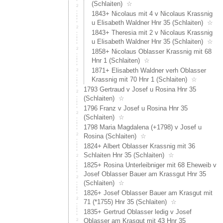
(Schlaiten)
☆
1843+ Nicolaus mit 4 v Nicolaus Krassnig
u Elisabeth Waldner Hnr 35 (Schlaiten)
☆
1843+ Theresia mit 2 v Nicolaus Krassnig
u Elisabeth Waldner Hnr 35 (Schlaiten)
☆
1858+ Nicolaus Oblasser Krassnig mit 68
Hnr 1 (Schlaiten)
☆
1871+ Elisabeth Waldner verh Oblasser
Krassnig mit 70 Hnr 1 (Schlaiten)
☆
1793 Gertraud v Josef u Rosina Hnr 35
(Schlaiten)
☆
1796 Franz v Josef u Rosina Hnr 35
(Schlaiten)
☆
1798 Maria Magdalena (+1798) v Josef u
Rosina (Schlaiten)
☆
1824+ Albert Oblasser Krassnig mit 36
Schlaiten Hnr 35 (Schlaiten)
☆
1825+ Rosina Unterleibniger mit 68 Eheweib v
Josef Oblasser Bauer am Krassgut Hnr 35
(Schlaiten)
☆
1826+ Josef Oblasser Bauer am Krasgut mit
71 (*1755) Hnr 35 (Schlaiten)
☆
1835+ Gertrud Oblasser ledig v Josef
Oblasser am Krasgut mit 43 Hnr 35