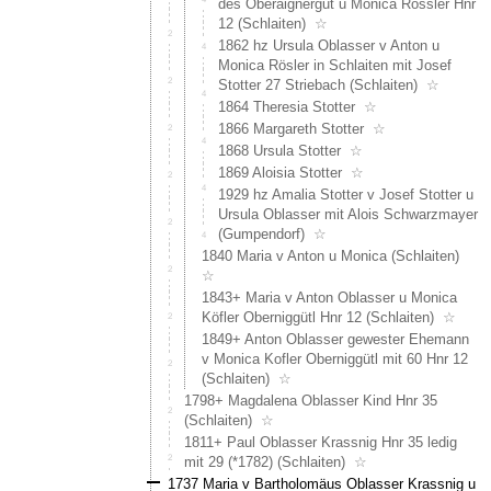
(1850+
des Oberaignergut u Monica Rössler Hnr
Josef
12 (Schlaiten)
☆
Oblass
1862 hz Ursula Oblasser v Anton u
Bauer
Monica Rösler in Schlaiten mit Josef
Witwer
Stotter 27 Striebach (Schlaiten)
☆
stirbt
1864 Theresia Stotter
☆
auf
1866 Margareth Stotter
☆
Hnr.
1868 Ursula Stotter
☆
16.
1869 Aloisia Stotter
☆
Sehr
1929 hz Amalia Stotter v Josef Stotter u
interes
Ursula Oblasser mit Alois Schwarzmayer
ist
(Gumpendorf)
☆
in
1840 Maria v Anton u Monica (Schlaiten)
dem
☆
Zusam
1843+ Maria v Anton Oblasser u Monica
auch
Köfler Oberniggütl Hnr 12 (Schlaiten)
☆
(1850+
Johan
1849+ Anton Oblasser gewester Ehemann
Matter
v Monica Kofler Oberniggütl mit 60 Hnr 12
Bauer
(Schlaiten)
☆
am
1798+ Magdalena Oblasser Kind Hnr 35
Oberst
(Schlaiten)
☆
Gut
1811+ Paul Oblasser Krassnig Hnr 35 ledig
Hnr
mit 29 (*1782) (Schlaiten)
☆
18,
1737 Maria v Bartholomäus Oblasser Krassnig u