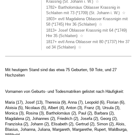
Krassnig (St. Johann i. W.)
☆
1782+ Bartholomäus Oblasser Krassnig in
Schlaiten mit 73 (*1709) (St. Johann i. W.)
☆
1803+ evtl Magdalena Oblasser Krassnigin mit
58 (*1745) Hnr 36 (Schlaiten)
☆
1813+ Josef Oblasser Krassnig mit 64 (*1749)
Hnr 35 (Schlaiten)
☆
1817+ evtl Anna Oblasser mit 80 (*1737) Hnr 37
od 34 (Schlaiten)
☆
Mit heutigem Stand sind das etwa 75 Geburten, 59 Tote, und 27
Hochzeiten
Vornamen von Geburts- und Todesmatriken gelistet nach Häufigkeit:
Maria (17), Josef (13), Theresia (9), Anna (7), Leopold (6), Florian (6),
Aloisia (5), Nicolaus (5), Albert (4), Anton (3), Franz (3), Ursula (3),
Monica (3), Rosina (3), Bartholomäus (2), Paul (2), Barbara (2),
Magdalena (2), Johannes (2), Friedrich (2), Josefa (2), Georg (2),
Franziska (2), Johann (2), Elisabeth (2), Gertrud (2), Simon (2), Alois,
Blasius, Johanna, Juliana, Margareth, Margarethe, Rupert, Waldburga,
Willibald