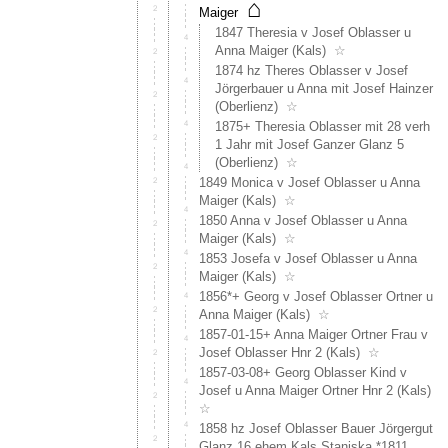
⌂
Maiger
1847 Theresia v Josef Oblasser u
Anna Maiger (Kals)
☆
1874 hz Theres Oblasser v Josef
Jörgerbauer u Anna mit Josef Hainzer
(Oberlienz)
☆
1875+ Theresia Oblasser mit 28 verh
1 Jahr mit Josef Ganzer Glanz 5
(Oberlienz)
☆
1849 Monica v Josef Oblasser u Anna
Maiger (Kals)
☆
1850 Anna v Josef Oblasser u Anna
Maiger (Kals)
☆
1853 Josefa v Josef Oblasser u Anna
Maiger (Kals)
☆
1856*+ Georg v Josef Oblasser Ortner u
Anna Maiger (Kals)
☆
1857-01-15+ Anna Maiger Ortner Frau v
Josef Oblasser Hnr 2 (Kals)
☆
1857-03-08+ Georg Oblasser Kind v
Josef u Anna Maiger Ortner Hnr 2 (Kals)
☆
1858 hz Josef Oblasser Bauer Jörgergut
Glanz 16 ehem Kals Staniska *1811