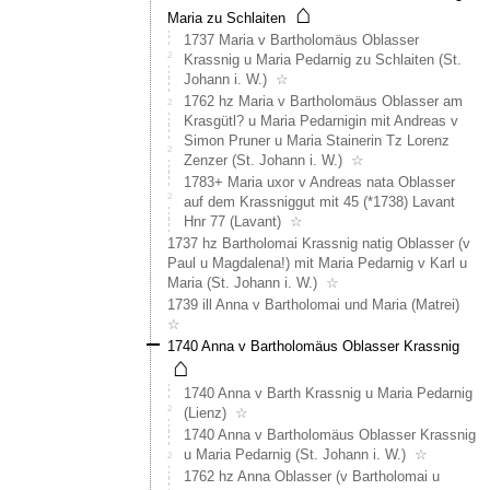
19
⌂
Maria zu Schlaiten
u
1737 Maria v Bartholomäus Oblasser
20)
Krassnig u Maria Pedarnig zu Schlaiten (St.
Sohn
Johann i. W.)
☆
des
1762 hz Maria v Bartholomäus Oblasser am
Nicolai
Krasgütl? u Maria Pedarnigin mit Andreas v
Matter
Simon Pruner u Maria Stainerin Tz Lorenz
auf
Zenzer (St. Johann i. W.)
☆
Nidrist.
1783+ Maria uxor v Andreas nata Oblasser
Er
auf dem Krassniggut mit 45 (*1738) Lavant
ist
Hnr 77 (Lavant)
☆
Bauer
auf
1737 hz Bartholomai Krassnig natig Oblasser (v
3
Paul u Magdalena!) mit Maria Pedarnig v Karl u
Hausn
Maria (St. Johann i. W.)
☆
Nach
1739 ill Anna v Bartholomai und Maria (Matrei)
desse
☆
Tod
1740 Anna v Bartholomäus Oblasser Krassnig
überni
⌂
die
1740 Anna v Barth Krassnig u Maria Pedarnig
Linie
(Lienz)
☆
Philip
1740 Anna v Bartholomäus Oblasser Krassnig
dann
u Maria Pedarnig (St. Johann i. W.)
☆
die
1762 hz Anna Oblasser (v Bartholomai u
Häuser