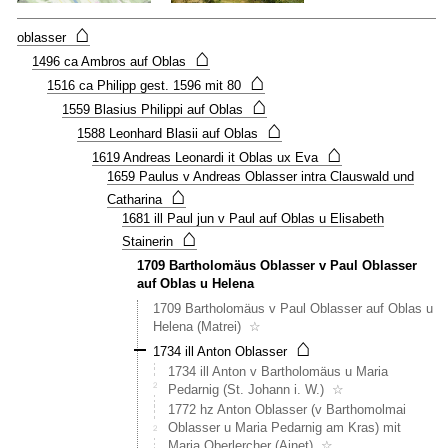
rechts
⌂
vom
oblasser
heutig
⌂
1496 ca Ambros auf Oblas
Stause
⌂
1516 ca Philipp gest. 1596 mit 80
Haus
⌂
Nr
1559 Blasius Philippi auf Oblas
16
⌂
1588 Leonhard Blasii auf Oblas
wird
⌂
1619 Andreas Leonardi it Oblas ux Eva
bei
1659 Paulus v Andreas Oblasser intra Clauswald und
(1805
⌂
Cathar
Catharina
v
1681 ill Paul jun v Paul auf Oblas u Elisabeth
Lorenz
⌂
Stainerin
Oblass
1709 Bartholomäus Oblasser v Paul Oblasser
Inner
auf Oblas u Helena
Oblaß
u
1709 Bartholomäus v Paul Oblasser auf Oblas u
Notbur
Helena (Matrei)
☆
Hnr
⌂
1734 ill Anton Oblasser
16
1734 ill Anton v Bartholomäus u Maria
)
Pedarnig (St. Johann i. W.)
☆
erstma
1772 hz Anton Oblasser (v Barthomolmai
im
Oblasser u Maria Pedarnig am Kras) mit
Zusam
Maria Oberlercher (Ainet)
☆
erwähn