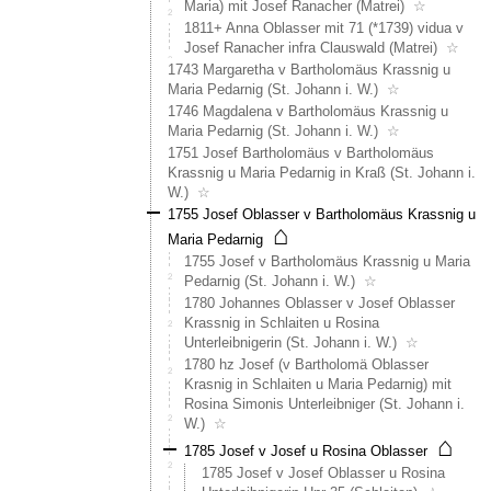
Maria) mit Josef Ranacher (Matrei)
☆
18
und
1811+ Anna Oblasser mit 71 (*1739) vidua v
19
Josef Ranacher infra Clauswald (Matrei)
☆
bzw.
1743 Margaretha v Bartholomäus Krassnig u
den
Maria Pedarnig (St. Johann i. W.)
☆
Berg
1746 Magdalena v Bartholomäus Krassnig u
gänzlic
Maria Pedarnig (St. Johann i. W.)
☆
1751 Josef Bartholomäus v Bartholomäus
Krassnig u Maria Pedarnig in Kraß (St. Johann i.
W.)
☆
1755 Josef Oblasser v Bartholomäus Krassnig u
⌂
Maria Pedarnig
1755 Josef v Bartholomäus Krassnig u Maria
Pedarnig (St. Johann i. W.)
☆
1780 Johannes Oblasser v Josef Oblasser
Krassnig in Schlaiten u Rosina
Unterleibnigerin (St. Johann i. W.)
☆
1780 hz Josef (v Bartholomä Oblasser
Krasnig in Schlaiten u Maria Pedarnig) mit
Rosina Simonis Unterleibniger (St. Johann i.
W.)
☆
⌂
1785 Josef v Josef u Rosina Oblasser
1785 Josef v Josef Oblasser u Rosina