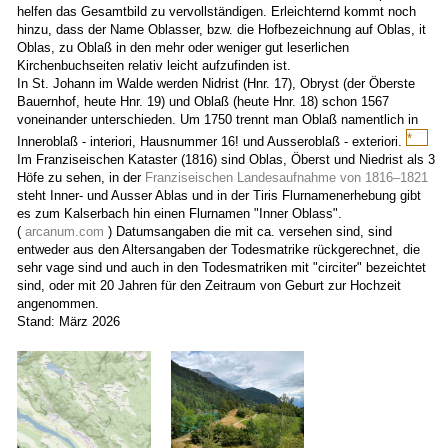
helfen das Gesamtbild zu vervollständigen. Erleichternd kommt noch
hinzu, dass der Name Oblasser, bzw. die Hofbezeichnung auf Oblas, it
Oblas, zu Oblaß in den mehr oder weniger gut leserlichen
Kirchenbuchseiten relativ leicht aufzufinden ist.
In St. Johann im Walde werden Nidrist (Hnr. 17), Obryst (der Öberste
Bauernhof, heute Hnr. 19) und Oblaß (heute Hnr. 18) schon 1567
voneinander unterschieden. Um 1750 trennt man Oblaß namentlich in
*
Inneroblaß - interiori, Hausnummer 16! und Ausseroblaß - exteriori.
Wahrsc
Im Franziseischen Kataster (1816) sind Oblas, Öberst und Niedrist als 3
und
Höfe zu sehen, in der
Franziseischen Landesaufnahme von 1816–1821
laut
steht Inner- und Ausser Ablas und in der Tiris Flurnamenerhebung gibt
Georg
es zum Kalserbach hin einen Flurnamen "Inner Oblass".
Berger,
(
arcanum.com
) Datumsangaben die mit ca. versehen sind, sind
dem
entweder aus den Altersangaben der Todesmatrike rückgerechnet, die
Unterb
sehr vage sind und auch in den Todesmatriken mit "circiter" bezeichtet
in
sind, oder mit 20 Jahren für den Zeitraum von Geburt zur Hochzeit
Huben
angenommen.
gab
Stand: März 2026
noch
einen
andere
Hof
an
der
Stelle