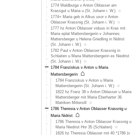
Auf
1774 Waldburga v Anton Oblasser am
einem
Krassgut u Maria u (St. Johann i. W.)
☆
Luftbil
1774+ Maria geb in Alkus uxor v Anton
aus
Oblasser Krassnig (St. Johann i. W.)
☆
den
1777 hz Anton Oblasser viduus in Kras mit
70er
Maria eplat Mattersbergerin v Johannes
Jahren
Mattersberger u Helena Griedling in Nidrist
und
(St. Johann i. W.)
☆
dem
1782 Paul v Anton Oblasser Krassnig in
Franzi
Schlaiten u Maria Mattersbergerin ex Niedrist
Katast
(St. Johann i. W.)
☆
ist
1784 Franziskus v Anton u Maria
neben
⌂
Mattersbergerin
dem
1784 Franziskus v Anton u Maria
See
Mattersbergerin (St. Johann i. W.)
☆
ein
1822 hz Franz 38 v Anton Oblasser u Maria
weiter
Mattersberger mit Maria Eberharter 36
Gebäu
Matriken Mittersill
☆
zu
sehen,
1786 Theresia v Anton Oblasser Krassnig u
⌂
das
Maria Nidrist
mittler
1786 Theresia v Anton Oblasser Krassnig u
abgetr
Maria Niedrist Hnr 35 (Schlaiten)
☆
wurde.
1826 hz Theresia Oblasser mit 40 *1786 (v