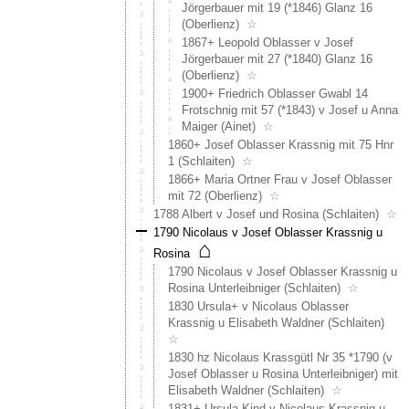
Jörgerbauer mit 19 (*1846) Glanz 16
(Oberlienz)
☆
1867+ Leopold Oblasser v Josef
Jörgerbauer mit 27 (*1840) Glanz 16
(Oberlienz)
☆
1900+ Friedrich Oblasser Gwabl 14
Frotschnig mit 57 (*1843) v Josef u Anna
Maiger (Ainet)
☆
1860+ Josef Oblasser Krassnig mit 75 Hnr
1 (Schlaiten)
☆
1866+ Maria Ortner Frau v Josef Oblasser
mit 72 (Oberlienz)
☆
1788 Albert v Josef und Rosina (Schlaiten)
☆
1790 Nicolaus v Josef Oblasser Krassnig u
⌂
Rosina
1790 Nicolaus v Josef Oblasser Krassnig u
Rosina Unterleibniger (Schlaiten)
☆
1830 Ursula+ v Nicolaus Oblasser
Krassnig u Elisabeth Waldner (Schlaiten)
☆
1830 hz Nicolaus Krassgütl Nr 35 *1790 (v
Josef Oblasser u Rosina Unterleibniger) mit
Elisabeth Waldner (Schlaiten)
☆
1831+ Ursula Kind v Nicolaus Krassnig u