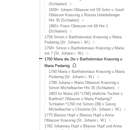
(Schlaiten)
☆
1839+ Johann Oblasser mit 59 Sohn v Josef
Oblasser Krassnig u Rosina Unterleibniger
Hnr 35 (Schlaiten)
☆
1865+ Franz Oblasser mit 69 Hnr 1
(Schlaiten)
☆
1758 Simon v Bartholomäus Krassnig u Maria
Pedarnig (St. Johann i. W.)
☆
1758+ Simon v Bartholomäus Krassnig u Maria
mit 7 (St. Johann i. W.)
☆
1760 Maria die 2te v Bartholomäus Krassnig u
⌂
Maria Pedarnig
1760 Maria v Bartholomäus Krassnig u Maria
Pedarnig (St. Johann i. W.)
☆
1788 Juliana v Maria Oblasser Krassnig u
Simon Michelbacher Hnr 35 (Schlaiten)
☆
1803 hz Maria (43 *1760) eheliche Tochter v
Bartlmä? Oblasser u Maria Pedarnig?
Schlaiten *1760 mit Simon (39) v Georg
Michelbacher u Christine (St. Johann i. W.)
☆
1775 Blasius Hupf v Blasius Hupf u Anna
Oblasser Krassnig (St. Johann i. W.)
☆
1782 Johannes Hupf v Blasius Hupf und Anna