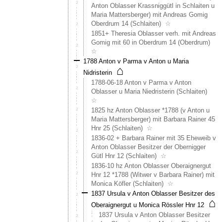
Evtl.
Anton Oblasser Krassniggütl in Schlaiten u
ist
Maria Mattersberger) mit Andreas Gomig
dies
Oberdrum 14 (Schlaiten)
☆
"Inner
1851+ Theresia Oblasser verh. mit Andreas
Oblas"
Gomig mit 60 in Oberdrum 14 (Oberdrum)
Nach
☆
dem
1788 Anton v Parma v Anton u Maria
Konkur
⌂
von
Nidristerin
Lauren
1788-06-18 Anton v Parma v Anton
Oblass
Oblasser u Maria Niedristerin (Schlaiten)
(1821
☆
Konkur
1825 hz Anton Oblasser *1788 (v Anton u
des
Maria Mattersberger) mit Barbara Rainer 45
Lorenz
Hnr 25 (Schlaiten)
☆
Oblass
1836-02 + Barbara Rainer mit 35 Eheweib v
überni
Anton Oblasser Besitzer der Obernigger
dann
Gütl Hnr 12 (Schlaiten)
☆
die
1836-10 hz Anton Oblasser Oberaignergut
Linie
Hnr 12 *1788 (Witwer v Barbara Rainer) mit
Ambro
Monica Köfler (Schlaiten)
☆
-
1837 Ursula v Anton Oblasser Besitzer des
Philip
⌂
Oberaignergut u Monica Rössler Hnr 12
den
Hof.
1837 Ursula v Anton Oblasser Besitzer