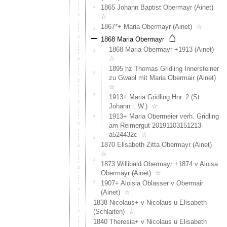
1865 Johann Baptist Obermayr (Ainet)
☆
1867*+ Maria Obermayr (Ainet)
☆
⌂
1868 Maria Obermayr
1868 Maria Obermayr +1913 (Ainet)
☆
1895 hz Thomas Gridling Innersteiner
zu Gwabl mit Maria Obermair (Ainet)
☆
1913+ Maria Gridling Hnr. 2 (St.
Johann i. W.)
☆
1913+ Maria Obermeier verh. Gridling
am Reimergut 20191103151213-
a524432c
☆
1870 Elisabeth Zitta Obermayr (Ainet)
☆
1873 Willibald Obermayr +1874 v Aloisa
Obermayr (Ainet)
☆
1907+ Aloisia Oblasser v Obermair
(Ainet)
☆
1838 Nicolaus+ v Nicolaus u Elisabeth
(Schlaiten)
☆
1840 Theresia+ v Nicolaus u Elisabeth