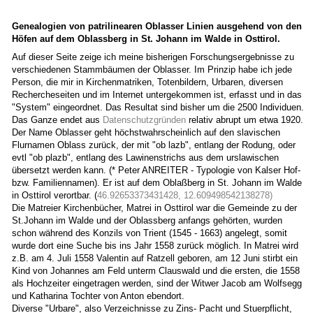
Genealogien von patrilinearen Oblasser Linien ausgehend von den
Höfen auf dem Oblassberg in St. Johann im Walde in Osttirol.
Auf dieser Seite zeige ich meine bisherigen Forschungsergebnisse zu
verschiedenen Stammbäumen der Oblasser. Im Prinzip habe ich jede
Person, die mir in Kirchenmatriken, Totenbildern, Urbaren, diversen
Rechercheseiten und im Internet untergekommen ist, erfasst und in das
"System" eingeordnet. Das Resultat sind bisher um die 2500 Individuen.
Das Ganze endet aus
Datenschutzgründen
relativ abrupt um etwa 1920.
Der Name Oblasser geht höchstwahrscheinlich auf den slavischen
Flurnamen Oblass zurück, der mit "ob lazb", entlang der Rodung, oder
evtl "ob plazb", entlang des Lawinenstrichs aus dem urslawischen
übersetzt werden kann. (* Peter ANREITER - Typologie von Kalser Hof-
bzw. Familiennamen). Er ist auf dem Oblaßberg in St. Johann im Walde
in Osttirol verortbar. (
46.92653373431428, 12.609498542138278)
Die Matreier Kirchenbücher, Matrei in Osttirol war die Gemeinde zu der
St.Johann im Walde und der Oblassberg anfangs gehörten, wurden
schon während des Konzils von Trient (1545 - 1663) angelegt, somit
wurde dort eine Suche bis ins Jahr 1558 zurück möglich. In Matrei wird
z.B. am 4. Juli 1558 Valentin auf Ratzell geboren, am 12 Juni stirbt ein
Kind von Johannes am Feld unterm Clauswald und die ersten, die 1558
als Hochzeiter eingetragen werden, sind der Witwer Jacob am Wolfsegg
und Katharina Tochter von Anton ebendort.
Diverse "Urbare", also Verzeichnisse zu Zins- Pacht und Stuerpflicht,