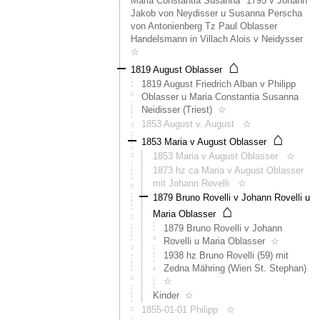
Maria Constantia Susanna *1795 v Johann
Auf
Jakob von Neydisser u Susanna Perscha
einem
von Antonienberg Tz Paul Oblasser
Luftbil
Handelsmann in Villach Alois v Neidysser
aus
☆
⌂
den
1819 August Oblasser
70er
1819 August Friedrich Alban v Philipp
Jahren
Oblasser u Maria Constantia Susanna
und
Neidisser (Triest)
☆
dem
1853 August v. August
☆
Franzi
⌂
Katast
1853 Maria v August Oblasser
ist
1853 Maria v August Oblasser
☆
neben
1873 hz ca Maria v August Oblasser
dem
mit Johann Rovelli
☆
See
1879 Bruno Rovelli v Johann Rovelli u
ein
⌂
Maria Oblasser
weiter
1879 Bruno Rovelli v Johann
Gebäu
Rovelli u Maria Oblasser
☆
zu
1938 hz Bruno Rovelli (59) mit
sehen,
Zedna Mähring (Wien St. Stephan)
das
☆
mittler
abgetr
Kinder
☆
wurde.
1855-01-01 Philipp
☆