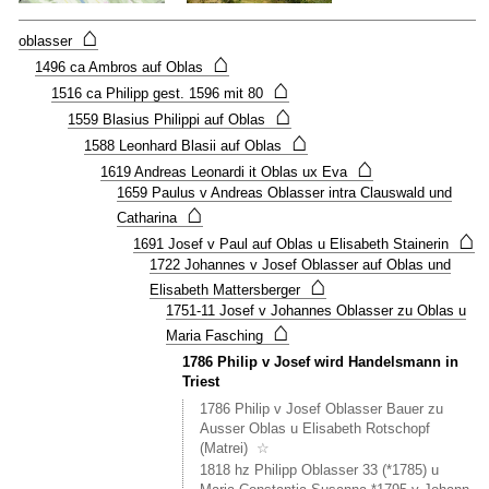
rechts
⌂
vom
oblasser
heutig
⌂
1496 ca Ambros auf Oblas
Stause
⌂
1516 ca Philipp gest. 1596 mit 80
Haus
⌂
Nr
1559 Blasius Philippi auf Oblas
16
⌂
1588 Leonhard Blasii auf Oblas
wird
⌂
1619 Andreas Leonardi it Oblas ux Eva
bei
1659 Paulus v Andreas Oblasser intra Clauswald und
(1805
⌂
Cathar
Catharina
v
⌂
1691 Josef v Paul auf Oblas u Elisabeth Stainerin
Lorenz
1722 Johannes v Josef Oblasser auf Oblas und
Oblass
⌂
Elisabeth Mattersberger
Inner
1751-11 Josef v Johannes Oblasser zu Oblas u
Oblaß
⌂
u
Maria Fasching
Notbur
1786 Philip v Josef wird Handelsmann in
Hnr
Triest
16
1786 Philip v Josef Oblasser Bauer zu
)
Ausser Oblas u Elisabeth Rotschopf
erstma
(Matrei)
☆
im
Zusam
1818 hz Philipp Oblasser 33 (*1785) u
erwähn