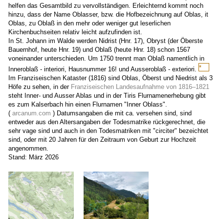
helfen das Gesamtbild zu vervollständigen. Erleichternd kommt noch
hinzu, dass der Name Oblasser, bzw. die Hofbezeichnung auf Oblas, it
Oblas, zu Oblaß in den mehr oder weniger gut leserlichen
Kirchenbuchseiten relativ leicht aufzufinden ist.
In St. Johann im Walde werden Nidrist (Hnr. 17), Obryst (der Öberste
Bauernhof, heute Hnr. 19) und Oblaß (heute Hnr. 18) schon 1567
voneinander unterschieden. Um 1750 trennt man Oblaß namentlich in
*
Inneroblaß - interiori, Hausnummer 16! und Ausseroblaß - exteriori.
Wahrsc
Im Franziseischen Kataster (1816) sind Oblas, Öberst und Niedrist als 3
und
Höfe zu sehen, in der
Franziseischen Landesaufnahme von 1816–1821
laut
steht Inner- und Ausser Ablas und in der Tiris Flurnamenerhebung gibt
Georg
es zum Kalserbach hin einen Flurnamen "Inner Oblass".
Berger,
(
arcanum.com
) Datumsangaben die mit ca. versehen sind, sind
dem
entweder aus den Altersangaben der Todesmatrike rückgerechnet, die
Unterb
sehr vage sind und auch in den Todesmatriken mit "circiter" bezeichtet
in
sind, oder mit 20 Jahren für den Zeitraum von Geburt zur Hochzeit
Huben
angenommen.
gab
Stand: März 2026
noch
einen
andere
Hof
an
der
Stelle