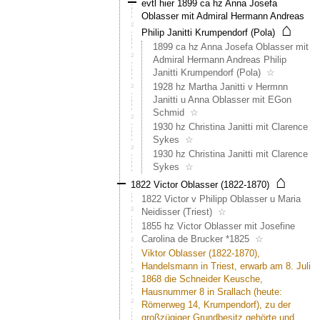
evtl hier 1899 ca hz Anna Josefa
19
Oblasser mit Admiral Hermann Andreas
u
⌂
20)
Philip Janitti Krumpendorf (Pola)
Sohn
1899 ca hz Anna Josefa Oblasser mit
des
Admiral Hermann Andreas Philip
Nicolai
Janitti Krumpendorf (Pola)
☆
Matter
1928 hz Martha Janitti v Hermnn
auf
Janitti u Anna Oblasser mit EGon
Nidrist.
Schmid
☆
Er
1930 hz Christina Janitti mit Clarence
ist
Sykes
☆
Bauer
1930 hz Christina Janitti mit Clarence
auf
Sykes
☆
3
⌂
Hausn
1822 Victor Oblasser (1822-1870)
Nach
1822 Victor v Philipp Oblasser u Maria
desse
Neidisser (Triest)
☆
Tod
1855 hz Victor Oblasser mit Josefine
überni
Carolina de Brucker *1825
☆
die
Viktor Oblasser (1822-1870),
Linie
Handelsmann in Triest, erwarb am 8. Juli
Philip
1868 die Schneider Keusche,
dann
Hausnummer 8 in Srallach (heute:
die
Römerweg 14, Krumpendorf), zu der
Häuser
großzügiger Grundbesitz gehörte und