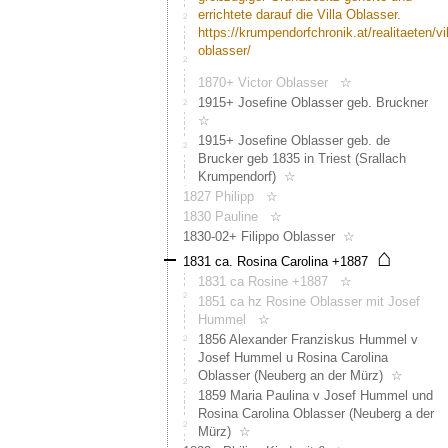
18
errichtete darauf die Villa Oblasser.
und
https://krumpendorfchronik.at/realitaeten/vill
19
oblasser/
bzw.
den
1870+ Victor Oblasser
☆
Berg
1915+ Josefine Oblasser geb. Bruckner
gänzlic
☆
1915+ Josefine Oblasser geb. de
Brucker geb 1835 in Triest (Srallach
Krumpendorf)
☆
1827 Philipp
☆
1830 Pauline
☆
1830-02+ Filippo Oblasser
☆
⌂
1831 ca. Rosina Carolina +1887
1831 ca Rosine +1887
☆
1851 ca hz Rosine Oblasser mit Josef
Hummel
☆
1856 Alexander Franziskus Hummel v
Josef Hummel u Rosina Carolina
Oblasser (Neuberg an der Mürz)
☆
1859 Maria Paulina v Josef Hummel und
Rosina Carolina Oblasser (Neuberg a der
Mürz)
☆