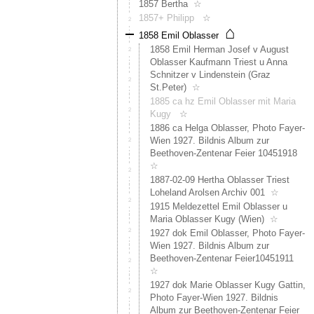
Evtl.
1857 Bertha
☆
ist
1857+ Philipp
☆
dies
⌂
1858 Emil Oblasser
"Inner
1858 Emil Herman Josef v August
Oblas"
Oblasser Kaufmann Triest u Anna
Nach
Schnitzer v Lindenstein (Graz
dem
St.Peter)
☆
Konkur
1885 ca hz Emil Oblasser mit Maria
von
Kugy
☆
Lauren
Oblass
1886 ca Helga Oblasser, Photo Fayer-
(1821
Wien 1927. Bildnis Album zur
Konkur
Beethoven-Zentenar Feier 10451918
des
☆
Lorenz
1887-02-09 Hertha Oblasser Triest
Oblass
Loheland Arolsen Archiv 001
☆
überni
1915 Meldezettel Emil Oblasser u
dann
Maria Oblasser Kugy (Wien)
☆
die
1927 dok Emil Oblasser, Photo Fayer-
Linie
Wien 1927. Bildnis Album zur
Ambro
Beethoven-Zentenar Feier10451911
-
☆
Philip
1927 dok Marie Oblasser Kugy Gattin,
den
Photo Fayer-Wien 1927. Bildnis
Hof.
Album zur Beethoven-Zentenar Feier