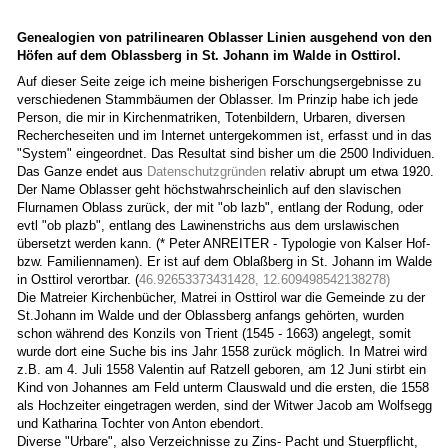
Genealogien von patrilinearen Oblasser Linien ausgehend von den
Höfen auf dem Oblassberg in St. Johann im Walde in Osttirol.
Auf dieser Seite zeige ich meine bisherigen Forschungsergebnisse zu
verschiedenen Stammbäumen der Oblasser. Im Prinzip habe ich jede
Person, die mir in Kirchenmatriken, Totenbildern, Urbaren, diversen
Rechercheseiten und im Internet untergekommen ist, erfasst und in das
"System" eingeordnet. Das Resultat sind bisher um die 2500 Individuen.
Das Ganze endet aus
Datenschutzgründen
relativ abrupt um etwa 1920.
Der Name Oblasser geht höchstwahrscheinlich auf den slavischen
Flurnamen Oblass zurück, der mit "ob lazb", entlang der Rodung, oder
evtl "ob plazb", entlang des Lawinenstrichs aus dem urslawischen
übersetzt werden kann. (* Peter ANREITER - Typologie von Kalser Hof-
bzw. Familiennamen). Er ist auf dem Oblaßberg in St. Johann im Walde
in Osttirol verortbar. (
46.92653373431428, 12.609498542138278)
Die Matreier Kirchenbücher, Matrei in Osttirol war die Gemeinde zu der
St.Johann im Walde und der Oblassberg anfangs gehörten, wurden
schon während des Konzils von Trient (1545 - 1663) angelegt, somit
wurde dort eine Suche bis ins Jahr 1558 zurück möglich. In Matrei wird
z.B. am 4. Juli 1558 Valentin auf Ratzell geboren, am 12 Juni stirbt ein
Kind von Johannes am Feld unterm Clauswald und die ersten, die 1558
als Hochzeiter eingetragen werden, sind der Witwer Jacob am Wolfsegg
und Katharina Tochter von Anton ebendort.
Diverse "Urbare", also Verzeichnisse zu Zins- Pacht und Stuerpflicht,