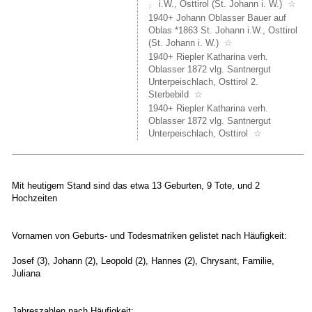
(1850+
i.W., Osttirol (St. Johann i. W.)
☆
Josef
1940+ Johann Oblasser Bauer auf
Oblass
Oblas *1863 St. Johann i.W., Osttirol
Bauer
(St. Johann i. W.)
☆
Witwer
1940+ Riepler Katharina verh.
stirbt
Oblasser 1872 vlg. Santnergut
auf
Unterpeischlach, Osttirol 2.
Hnr.
Sterbebild
☆
16.
1940+ Riepler Katharina verh.
Sehr
Oblasser 1872 vlg. Santnergut
interes
Unterpeischlach, Osttirol
☆
ist
in
dem
Zusam
Mit heutigem Stand sind das etwa 13 Geburten, 9 Tote, und 2
auch
Hochzeiten
(1850+
Johan
Matter
Vornamen von Geburts- und Todesmatriken gelistet nach Häufigkeit:
Bauer
am
Josef (3), Johann (2), Leopold (2), Hannes (2), Chrysant, Familie,
Oberst
Juliana
Gut
Hnr
18,
Jahreszahlen nach Häufigkeit: