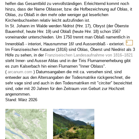
helfen das Gesamtbild zu vervollständigen. Erleichternd kommt noch
hinzu, dass der Name Oblasser, bzw. die Hofbezeichnung auf Oblas, it
Oblas, zu Oblaß in den mehr oder weniger gut leserlichen
Kirchenbuchseiten relativ leicht aufzufinden ist.
In St. Johann im Walde werden Nidrist (Hnr. 17), Obryst (der Öberste
Bauernhof, heute Hnr. 19) und Oblaß (heute Hnr. 18) schon 1567
voneinander unterschieden. Um 1750 trennt man Oblaß namentlich in
*
Inneroblaß - interiori, Hausnummer 16! und Ausseroblaß - exteriori.
Wahrsc
Im Franziseischen Kataster (1816) sind Oblas, Öberst und Niedrist als 3
und
Höfe zu sehen, in der
Franziseischen Landesaufnahme von 1816–1821
laut
steht Inner- und Ausser Ablas und in der Tiris Flurnamenerhebung gibt
Georg
es zum Kalserbach hin einen Flurnamen "Inner Oblass".
Berger,
(
arcanum.com
) Datumsangaben die mit ca. versehen sind, sind
dem
entweder aus den Altersangaben der Todesmatrike rückgerechnet, die
Unterb
sehr vage sind und auch in den Todesmatriken mit "circiter" bezeichtet
in
sind, oder mit 20 Jahren für den Zeitraum von Geburt zur Hochzeit
Huben
angenommen.
gab
Stand: März 2026
noch
einen
andere
Hof
an
der
Stelle