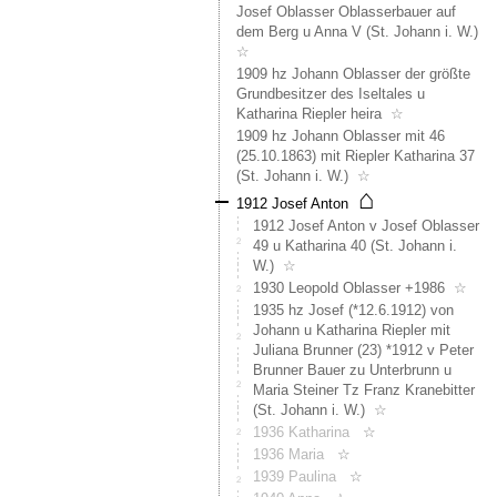
Josef Oblasser Oblasserbauer auf
Auf
dem Berg u Anna V (St. Johann i. W.)
einem
☆
Luftbil
1909 hz Johann Oblasser der größte
aus
Grundbesitzer des Iseltales u
den
Katharina Riepler heira
☆
70er
1909 hz Johann Oblasser mit 46
Jahren
(25.10.1863) mit Riepler Katharina 37
und
(St. Johann i. W.)
☆
dem
⌂
Franzi
1912 Josef Anton
Katast
1912 Josef Anton v Josef Oblasser
ist
49 u Katharina 40 (St. Johann i.
neben
W.)
☆
dem
1930 Leopold Oblasser +1986
☆
See
1935 hz Josef (*12.6.1912) von
ein
Johann u Katharina Riepler mit
weiter
Juliana Brunner (23) *1912 v Peter
Gebäu
Brunner Bauer zu Unterbrunn u
zu
Maria Steiner Tz Franz Kranebitter
sehen,
(St. Johann i. W.)
☆
das
1936 Katharina
☆
mittler
1936 Maria
☆
abgetr
1939 Paulina
☆
wurde.