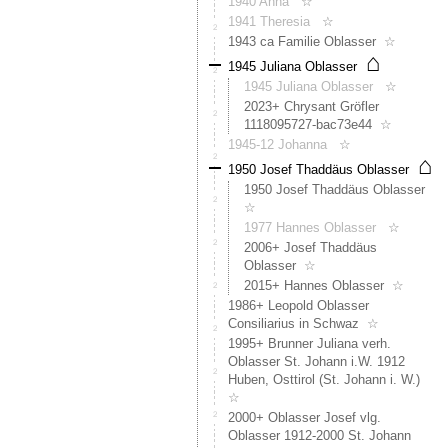
Evtl.
1940 Anna
☆
ist
1941 Theresia
☆
dies
1943 ca Familie Oblasser
☆
"Inner
⌂
1945 Juliana Oblasser
Oblas"
1945 Juliana Oblasser
☆
Nach
2023+ Chrysant Gröfler
dem
1118095727-bac73e44
☆
Konkur
1945-12 Johanna
☆
von
⌂
Lauren
1950 Josef Thaddäus Oblasser
Oblass
1950 Josef Thaddäus Oblasser
(1821
☆
Konkur
1977 Hannes Oblasser
☆
des
2006+ Josef Thaddäus
Lorenz
Oblasser
☆
Oblass
2015+ Hannes Oblasser
☆
überni
1986+ Leopold Oblasser
dann
Consiliarius in Schwaz
☆
die
Linie
1995+ Brunner Juliana verh.
Ambro
Oblasser St. Johann i.W. 1912
-
Huben, Osttirol (St. Johann i. W.)
Philip
☆
den
2000+ Oblasser Josef vlg.
Hof.
Oblasser 1912-2000 St. Johann