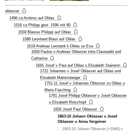
rechts
⌂
vom
oblasser
heutig
⌂
1496 ca Ambros auf Oblas
Stause
⌂
1516 ca Philipp gest. 1596 mit 80
Haus
⌂
Nr
1559 Blasius Philippi auf Oblas
16
⌂
1588 Leonhard Blasii auf Oblas
wird
⌂
1619 Andreas Leonardi it Oblas ux Eva
bei
1659 Paulus v Andreas Oblasser intra Clauswald und
(1805
⌂
Cathar
Catharina
v
⌂
1691 Josef v Paul auf Oblas u Elisabeth Stainerin
Lorenz
1722 Johannes v Josef Oblasser auf Oblas und
Oblass
⌂
Elisabeth Mattersberger
Inner
1751-11 Josef v Johannes Oblasser zu Oblas u
Oblaß
⌂
u
Maria Fasching
Notbur
1781 Josef Philipp Oblasser v Josef Oblasser
Hnr
⌂
u Elisabeth Rotschopf
16
⌂
1826 Josef Paul Oblasser
)
erstma
1863-10 Johann Oblasser v Josef
im
Oblasser u Anna Vergeiner
Zusam
1863-10 Johann Oblasser (+1940) v
erwähn